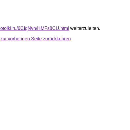
e-potolki.ru/6CIqNvn/HMFs8CU.html
weiterzuleiten.
u
zur vorherigen Seite zurückkehren
.