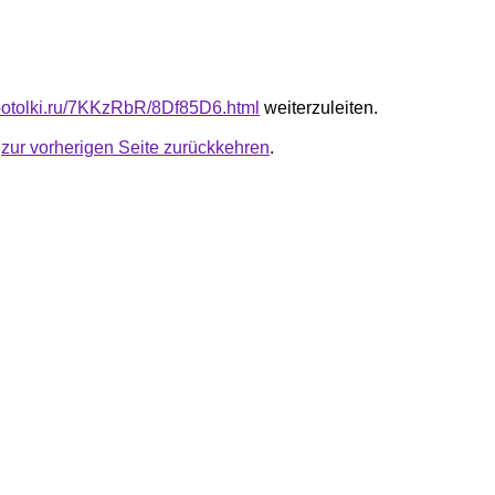
e-potolki.ru/7KKzRbR/8Df85D6.html
weiterzuleiten.
u
zur vorherigen Seite zurückkehren
.