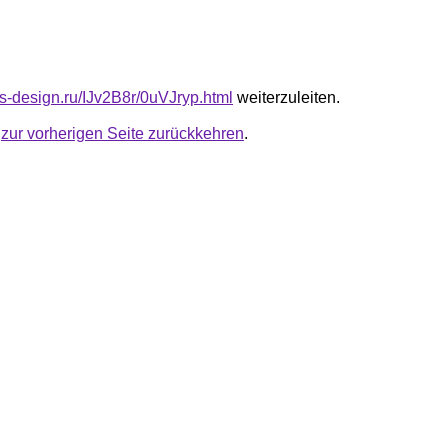
us-design.ru/IJv2B8r/0uVJryp.html
weiterzuleiten.
u
zur vorherigen Seite zurückkehren
.