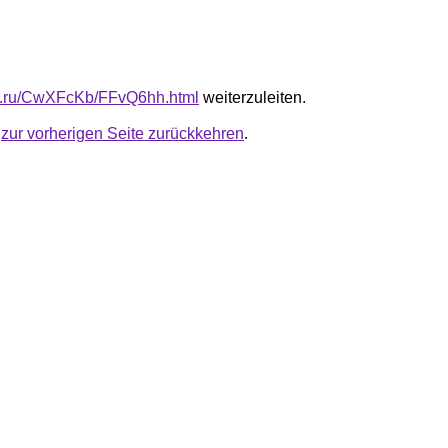
fb.ru/CwXFcKb/FFvQ6hh.html
weiterzuleiten.
u
zur vorherigen Seite zurückkehren
.