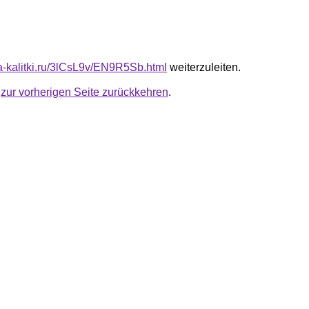
ta-kalitki.ru/3lCsL9v/EN9R5Sb.html
weiterzuleiten.
u
zur vorherigen Seite zurückkehren
.