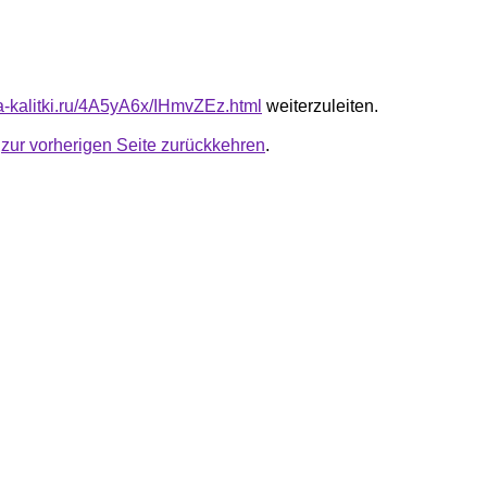
ta-kalitki.ru/4A5yA6x/IHmvZEz.html
weiterzuleiten.
u
zur vorherigen Seite zurückkehren
.