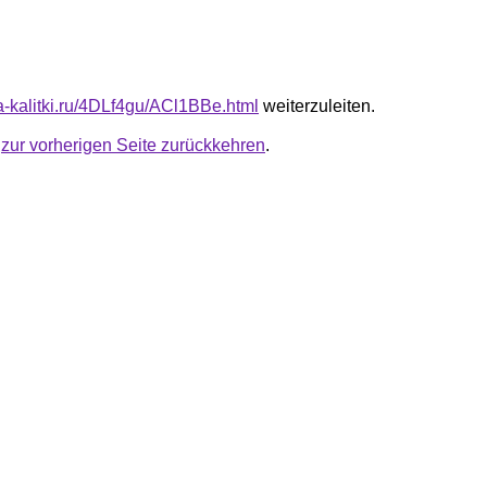
ta-kalitki.ru/4DLf4gu/ACl1BBe.html
weiterzuleiten.
u
zur vorherigen Seite zurückkehren
.