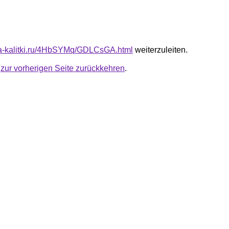
ota-kalitki.ru/4HbSYMq/GDLCsGA.html
weiterzuleiten.
u
zur vorherigen Seite zurückkehren
.