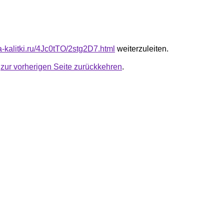
ta-kalitki.ru/4Jc0tTO/2stg2D7.html
weiterzuleiten.
u
zur vorherigen Seite zurückkehren
.