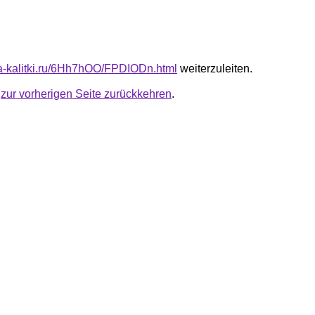
ota-kalitki.ru/6Hh7hOO/FPDIODn.html
weiterzuleiten.
u
zur vorherigen Seite zurückkehren
.