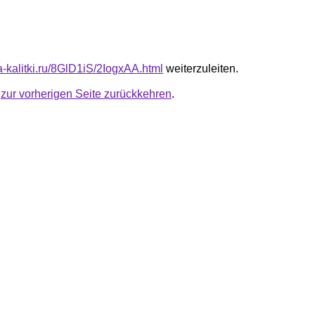
ta-kalitki.ru/8GlD1iS/2IogxAA.html
weiterzuleiten.
u
zur vorherigen Seite zurückkehren
.