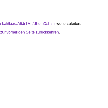
ta-kalitki.ru/A9JrTVn/BhelrZ5.html
weiterzuleiten.
u
zur vorherigen Seite zurückkehren
.