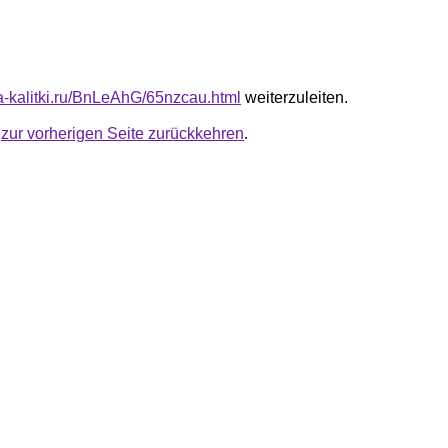
ta-kalitki.ru/BnLeAhG/65nzcau.html
weiterzuleiten.
u
zur vorherigen Seite zurückkehren
.