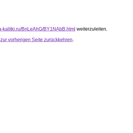
ota-kalitki.ru/BnLeAhG/BY1NAbB.html
weiterzuleiten.
u
zur vorherigen Seite zurückkehren
.