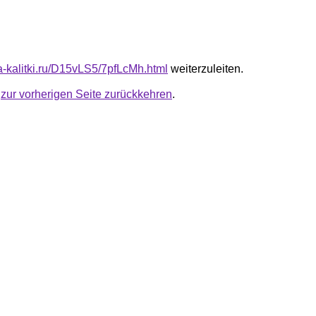
ta-kalitki.ru/D15vLS5/7pfLcMh.html
weiterzuleiten.
u
zur vorherigen Seite zurückkehren
.