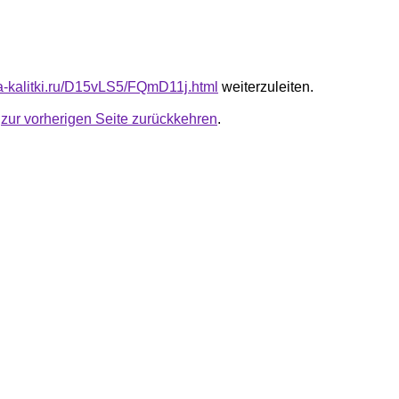
ota-kalitki.ru/D15vLS5/FQmD11j.html
weiterzuleiten.
u
zur vorherigen Seite zurückkehren
.