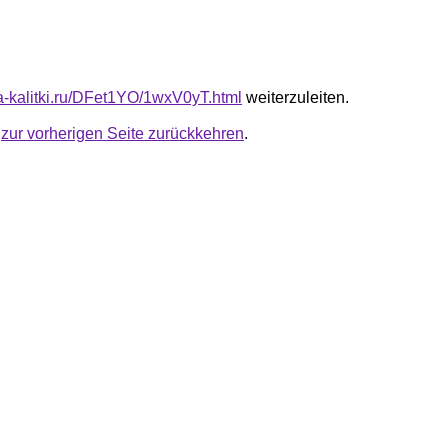
ta-kalitki.ru/DFet1YO/1wxV0yT.html
weiterzuleiten.
u
zur vorherigen Seite zurückkehren
.