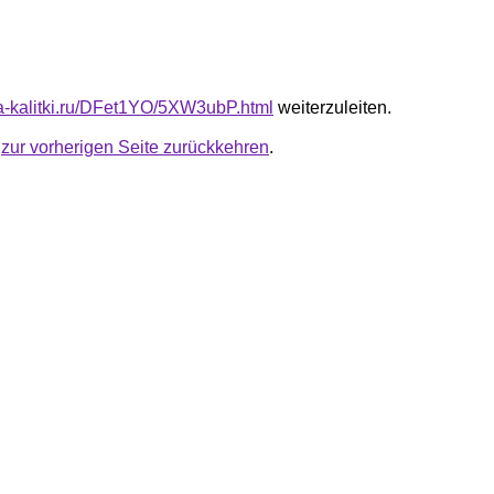
ota-kalitki.ru/DFet1YO/5XW3ubP.html
weiterzuleiten.
u
zur vorherigen Seite zurückkehren
.