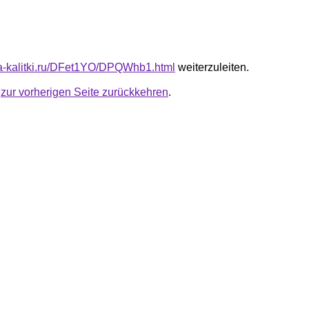
ota-kalitki.ru/DFet1YO/DPQWhb1.html
weiterzuleiten.
u
zur vorherigen Seite zurückkehren
.