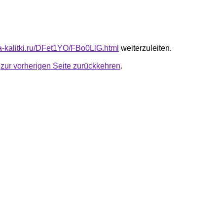
ta-kalitki.ru/DFet1YO/FBo0LlG.html
weiterzuleiten.
u
zur vorherigen Seite zurückkehren
.