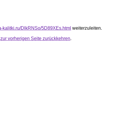
ota-kalitki.ru/DlkRNSo/5D89XEs.html
weiterzuleiten.
u
zur vorherigen Seite zurückkehren
.