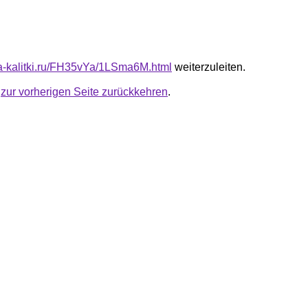
ota-kalitki.ru/FH35vYa/1LSma6M.html
weiterzuleiten.
u
zur vorherigen Seite zurückkehren
.